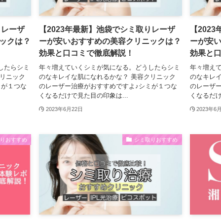
りレーザ
【2023年最新】池袋でシミ取りレーザ
【202
ックは？
ーが安いおすすめの美容クリニックは？
ーが安
効果と口コミで徹底解説！
効果と
したらシミ
年々増えていくシミが気になる。どうしたらシミ
年々増え
クリニック
のなキレイな肌になれるかな？ 美容クリニック
のなキレイ
ミが１つな
のレーザー治療がおすすめですよ♪シミが１つな
のレーザ
くなるだけで見た目の印象は...
くなるだけ
2023年6月22日
2023年6
取りおすすめ
シミ取りおすすめ