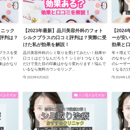
リニック
【2023年最新】品川美容外科のフォト
【202
評判は？
シルクプラスの口コミ評判は？実際に受
ーが安
けた私が効果を解説！
効果と
プラスを受
品川美容外科のシミ取りを受けてみたい！効果や
年々増え
だろう？
口コミはどうなんだろう？ シミが１つなくなる
のなキレイ
象はかなり
だけで見た目の印象はかなり変わります！悩んで
のレーザ
いるなら無料カウンセリング...
くなるだけ
2023年6月26日
2024年1
取りおすすめ
シミ取りおすすめ