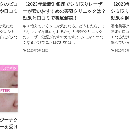
クのピコ
【2023年最新】銀座でシミ取りレーザ
【202
や口コミ
ーが安いおすすめの美容クリニックは？
シミ取
効果と口コミで徹底解説！
効果を
が気にな
年々増えていくシミが気になる。どうしたらシミ
湘南美容
ングはシミ
のなキレイな肌になれるかな？ 美容クリニック
効果や口コ
イムが少な
のレーザー治療がおすすめですよ♪シミが１つな
くなるだ
くなるだけで見た目の印象は...
悩んでいる
2023年6月22日
2023年6
取りおすすめ
ジーナク
ーを受け