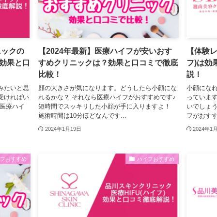
ニックの
【2024年最新】医療ハイフが安いおす
【体験レ
？効果と口
すめクリニックは？効果と口コミで徹底
フ)は効
比較！
説！
みたいと思
顔の大きさが気になります。どうしたら小顔にな
小顔にな
受ければい
れるかな？ それなら医療ハイフがおすすめです♪
っていま
の医療ハイ
短時間でスッキリした小顔が手に入りますよ！
いでしょう
施術時間は10分ほどなんです...
フがおすす
2024年1月19日
2024年1
イフおすすめ
ハイフおすすめ