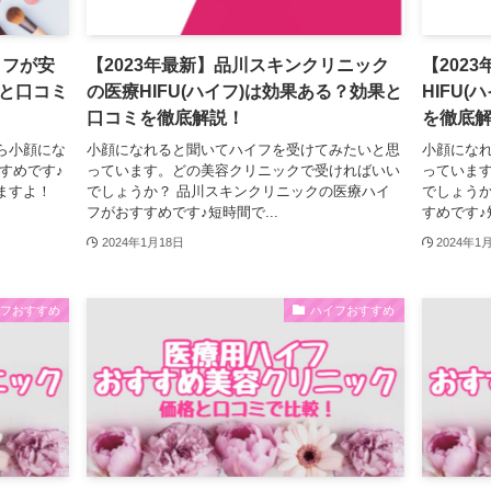
イフが安
【2023年最新】品川スキンクリニック
【202
と口コミ
の医療HIFU(ハイフ)は効果ある？効果と
HIFU
口コミを徹底解説！
を徹底
ら小顔にな
小顔になれると聞いてハイフを受けてみたいと思
小顔にな
すめです♪
っています。どの美容クリニックで受ければいい
っていま
ますよ！
でしょうか？ 品川スキンクリニックの医療ハイ
でしょうか
フがおすすめです♪短時間で...
すめです♪
2024年1月18日
2024年1
イフおすすめ
ハイフおすすめ