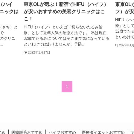
（ハイ
東京OLが選ぶ！新宿でHIFU（ハイフ）
東京OL
ニックは
が安いおすすめの美容クリニックはこ
フ）が
こ！
HIFU（
療」として
i（さち）と
HIFU（ハイフ）といえば「切らないたるみ治
32歳でた
で
療」として近年人気の治療方法です。 私は現在
といわけで
めのクリニ
32歳でたるみについてはそこまで気になっている
.
といわけではありませんが、予防...
2022年1
2022年1月17日
1
すめ
医療脱毛おすすめ
ハイフおすすめ
医療ダイエットおすすめ