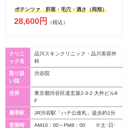
ポテンツァ 肝斑・毛穴・酒さ（両頬）
28,600円
（税込）
クリニ
品川スキンクリニック・品川美容外
ック名
科
取り扱
渋谷院
い院
住所
東京都渋谷区道玄坂2-3-2 大外ビル9
F
最寄駅
JR渋谷駅「ハチ公改札」徒歩約1分
営業時
AM10：00～PM8：00 ※土･日･