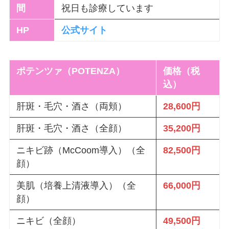
間
祝日も診療しています
HP
公式サイト
ポテンツァ（POTENZA）
価格（税
込）
肝斑・毛穴・酒さ（両頬）
28,600円
肝斑・毛穴・酒さ（全顔）
35,200円
ニキビ跡（McCoom導入）（全
82,500円
顔）
美肌（培養上清液導入）（全
66,000円
顔）
ニキビ（全顔）
49,500円