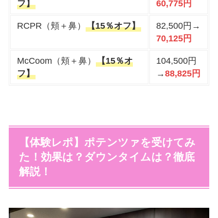
フ】
60,775円
RCPR（頬＋鼻）
【15％オフ】
82,500円→
70,125円
McCoom（頬＋鼻）
【15％オ
104,500円
フ】
→
88,825円
【体験レポ】ポテンツァを受けてみ
た！効果は？ダウンタイムは？徹底
解説！