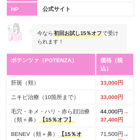
HP
公式サイト
今なら
初回お試し15％オフ
で受け
られます！
ポテンツァ（POTENZA）
価格（税
込）
肝斑（頬）
33,000円
ニキビ治療（10箇所まで）
33,000円
毛穴・キメ・ハリ・赤ら顔治療
44,000円
→
（頬＋鼻）
【15％オフ】
37,400円
BENEV（頬＋鼻）
【15％オ
71,500円→