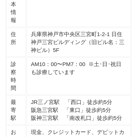
本
情
報
住
兵庫県神戸市中央区三宮町1-2-1 日住
所
神戸三宮ビルディング（旧ビル名：三
神ビル）5F
診
AM10：00〜PM7：00 ※土･日･祝日
察
も診療しています
時
間
最
JR三ノ宮駅 「西口」徒歩約5分
寄
阪急三宮駅 「東口」徒歩約5分
駅
阪神三宮駅 「南改札口」徒歩約5分
お
現金、クレジットカード、デビットカ