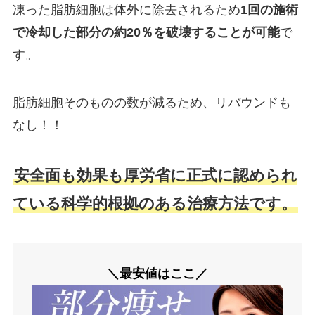
凍った脂肪細胞は体外に除去されるため
1回の施術
で冷却した部分の約20％を破壊することが可能
で
す。
脂肪細胞そのものの数が減るため、リバウンドも
なし！！
安全面も効果も厚労省に正式に認められ
ている科学的根拠のある治療方法です。
＼最安値はここ／